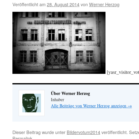
Veröffentlicht am
28. August 2014
von
Werner Herzog
[yasr_visitor_vo
Über Werner Herzog
Inhaber
Alle Beiträge von Werner Herzog anzeigen
→
Dieser Beitrag wurde unter
Bildervotum2014
veröffentlicht. Set
Permalink
.