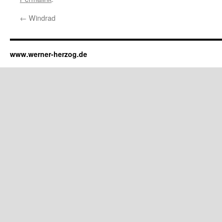
←
Windrad
www.werner-herzog.de