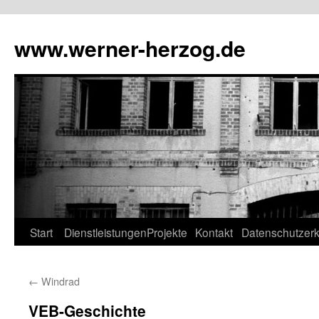
Zum
Inhalt
www.werner-herzog.de
springen
Start
Dienstleistungen
Projekte
Kontakt
Datenschutzerk
←
Windrad
VEB-Geschichte