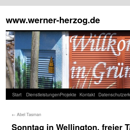
Zum
Inhalt
www.werner-herzog.de
springen
Start
Dienstleistungen
Projekte
Kontakt
Datenschutzerk
←
Abel Tasman
Sonntag in Wellington, freier 