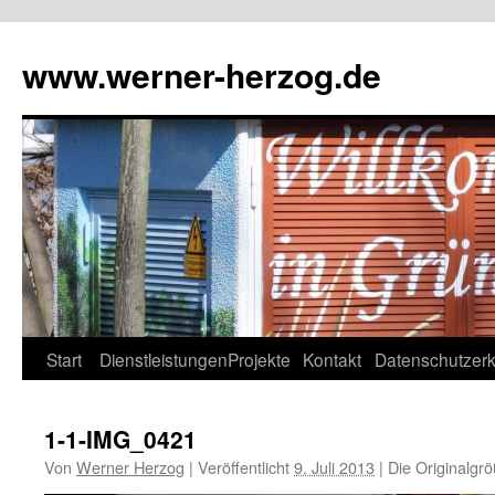
Zum
Inhalt
www.werner-herzog.de
springen
Start
Dienstleistungen
Projekte
Kontakt
Datenschutzerk
1-1-IMG_0421
Von
Werner Herzog
|
Veröffentlicht
9. Juli 2013
|
Die Originalgr