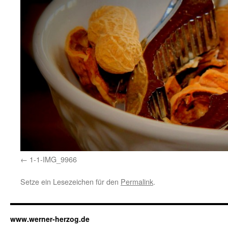
1-1-IMG_9966
Setze ein Lesezeichen für den
Permalink
.
www.werner-herzog.de